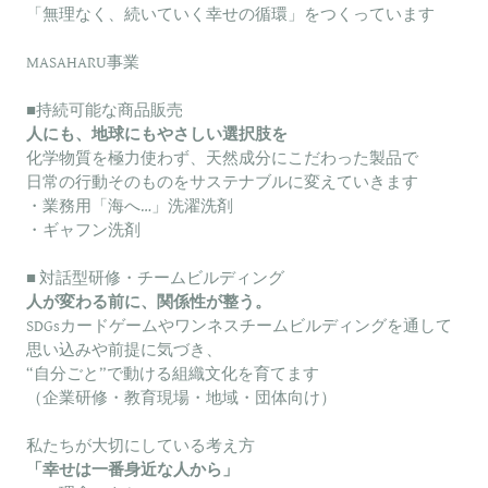
「無理なく、続いていく幸せの循環」をつくっています
フェーズフリー
MASAHARU事業
理念
■持続可能な商品販売
人にも、地球にもやさしい選択肢を
お問い合わせ
化学物質を極力使わず、天然成分にこだわった製品で
日常の行動そのものをサステナブルに変えていきます
・業務用「海へ…」洗濯洗剤
・ギャフン洗剤
■ 対話型研修・チームビルディング
人が変わる前に、関係性が整う。
SDGsカードゲームやワンネスチームビルディングを通して
思い込みや前提に気づき、
“自分ごと”で動ける組織文化を育てます
（企業研修・教育現場・地域・団体向け）
私たちが大切にしている考え方
「幸せは一番身近な人から」