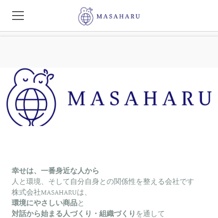
事業紹介
業務用 海へ・・・
2030SDGSカードゲーム
SDGSカードゲーム【体験談】
ワンネスチームビルディング
サステナブル商品
幸せは、一番身近な人から
人と環境、そして自分自身との関係性を整える会社です
テーブルハウス
株式会社MASAHARUは、
環境にやさしい商品
と
対話から始まる人づくり・組織づくり
サステナビリティ
を通して